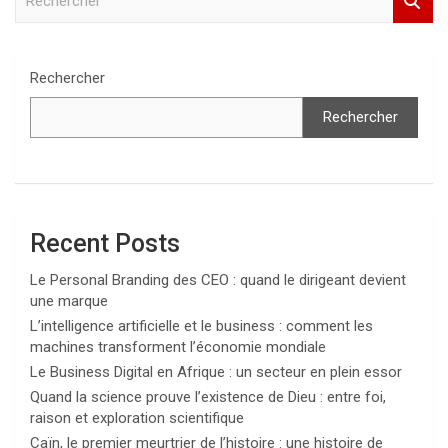
e
c
h
e
Rechercher
r
c
Rechercher
h
e
r
Recent Posts
Le Personal Branding des CEO : quand le dirigeant devient
une marque
L’intelligence artificielle et le business : comment les
machines transforment l’économie mondiale
Le Business Digital en Afrique : un secteur en plein essor
Quand la science prouve l’existence de Dieu : entre foi,
raison et exploration scientifique
Caïn, le premier meurtrier de l’histoire : une histoire de