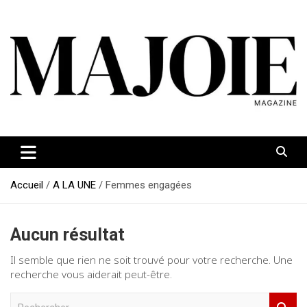
Aller
au
contenu
Accueil
A LA UNE
Femmes engagées
Aucun résultat
Il semble que rien ne soit trouvé pour votre recherche. Une
recherche vous aiderait peut-être.
R