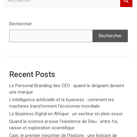
e
c
h
e
Rechercher
r
c
Rechercher
h
e
r
Recent Posts
Le Personal Branding des CEO : quand le dirigeant devient
une marque
L’intelligence artificielle et le business : comment les
machines transforment l’économie mondiale
Le Business Digital en Afrique : un secteur en plein essor
Quand la science prouve l’existence de Dieu : entre foi,
raison et exploration scientifique
Caïn, le premier meurtrier de l’histoire : une histoire de