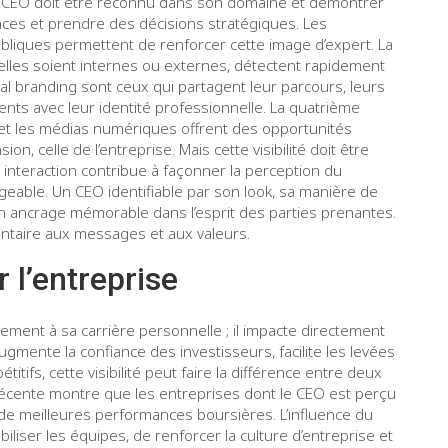
Le CEO doit être reconnu dans son domaine et démontrer
nces et prendre des décisions stratégiques. Les
ubliques permettent de renforcer cette image d’expert. La
u’elles soient internes ou externes, détectent rapidement
al branding sont ceux qui partagent leur parcours, leurs
nts avec leur identité professionnelle. La quatrième
 et les médias numériques offrent des opportunités
n, celle de l’entreprise. Mais cette visibilité doit être
interaction contribue à façonner la perception du
ligeable. Un CEO identifiable par son look, sa manière de
 ancrage mémorable dans l’esprit des parties prenantes.
entaire aux messages et aux valeurs.
 l’entreprise
ment à sa carrière personnelle ; il impacte directement
ugmente la confiance des investisseurs, facilite les levées
itifs, cette visibilité peut faire la différence entre deux
 récente montre que les entreprises dont le CEO est perçu
de meilleures performances boursières. L’influence du
iliser les équipes, de renforcer la culture d’entreprise et