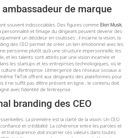
n ambassadeur de marque
ont souvent indissociables. Des figures comme
Elon Musk
,
personnalité et l’image du dirigeant peuvent devenir des
iquement un décideur en coulisses ; il incarne la vision, la
anding des CEO permet de créer un lien émotionnel avec les
une personne plutôt qu’à une structure impersonnelle, les
e, et les talents sont attirés par une vision incarnée et
ans les startups et les entreprises technologiques, où le
la culture d’entreprise. L’émergence des réseaux sociaux a
t même TikTok offrent aux dirigeants des plateformes pour
s il ne suffit pas d’être présent en ligne ; le contenu doit
gné avec l’identité de l’entreprise.
onal branding des CEO
entielles. La première est la clarté de la vision. Un CEO
nfiance et crédibilité. La cohérence entre les paroles et
on et transparence doit incarner ces valeurs dans toutes