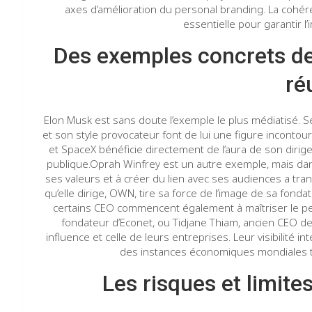
axes d’amélioration du personal branding. La cohére
essentielle pour garantir l’i
Des exemples concrets de
ré
Elon Musk est sans doute l’exemple le plus médiatisé. 
et son style provocateur font de lui une figure incontour
et SpaceX bénéficie directement de l’aura de son dirigean
publique.Oprah Winfrey est un autre exemple, mais dans 
ses valeurs et à créer du lien avec ses audiences a tr
qu’elle dirige, OWN, tire sa force de l’image de sa fond
certains CEO commencent également à maîtriser le pe
fondateur d’Econet, ou Tidjane Thiam, ancien CEO de 
influence et celle de leurs entreprises. Leur visibilité 
des instances économiques mondiales to
Les risques et limite