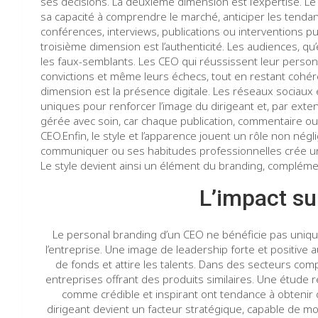
ses décisions. La deuxième dimension est l’expertise. 
sa capacité à comprendre le marché, anticiper les tenda
conférences, interviews, publications ou interventions p
troisième dimension est l’authenticité. Les audiences, q
les faux-semblants. Les CEO qui réussissent leur person
convictions et même leurs échecs, tout en restant cohére
dimension est la présence digitale. Les réseaux sociaux
uniques pour renforcer l’image du dirigeant et, par extensio
gérée avec soin, car chaque publication, commentaire ou 
CEO.Enfin, le style et l’apparence jouent un rôle non nég
communiquer ou ses habitudes professionnelles crée un
Le style devient ainsi un élément du branding, complém
L’impact sur
Le personal branding d’un CEO ne bénéficie pas unique
l’entreprise. Une image de leadership forte et positive a
de fonds et attire les talents. Dans des secteurs compét
entreprises offrant des produits similaires. Une étude
comme crédible et inspirant ont tendance à obtenir 
dirigeant devient un facteur stratégique, capable de mob