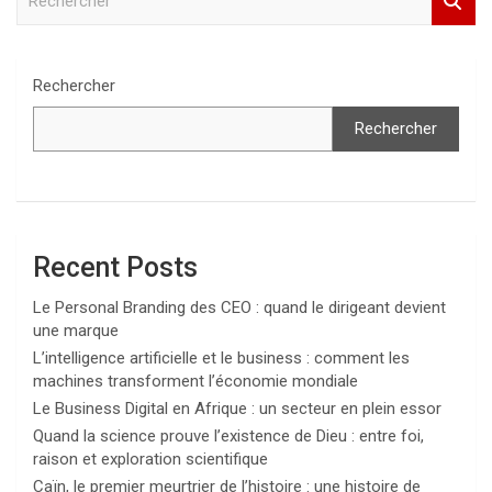
e
c
h
e
Rechercher
r
c
Rechercher
h
e
r
Recent Posts
Le Personal Branding des CEO : quand le dirigeant devient
une marque
L’intelligence artificielle et le business : comment les
machines transforment l’économie mondiale
Le Business Digital en Afrique : un secteur en plein essor
Quand la science prouve l’existence de Dieu : entre foi,
raison et exploration scientifique
Caïn, le premier meurtrier de l’histoire : une histoire de