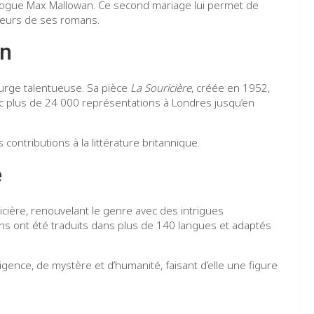
ologue Max Mallowan. Ce second mariage lui permet de
sieurs de ses romans.
on
urge talentueuse. Sa pièce
La Souricière
, créée en 1952,
ec plus de 24 000 représentations à Londres jusqu’en
 contributions à la littérature britannique.
e
icière, renouvelant le genre avec des intrigues
s ont été traduits dans plus de 140 langues et adaptés
gence, de mystère et d’humanité, faisant d’elle une figure