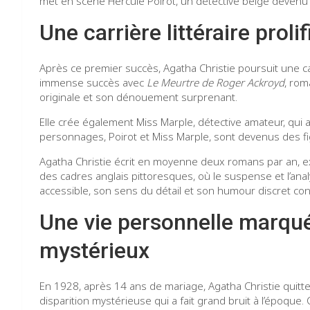
met en scène Hercule Poirot, un détective belge deven
Une carrière littéraire proli
Après ce premier succès, Agatha Christie poursuit une ca
immense succès avec
Le Meurtre de Roger Ackroyd
, rom
originale et son dénouement surprenant.
Elle crée également Miss Marple, détective amateur, qui
personnages, Poirot et Miss Marple, sont devenus des figu
Agatha Christie écrit en moyenne deux romans par an, e
des cadres anglais pittoresques, où le suspense et l’an
accessible, son sens du détail et son humour discret con
Une vie personnelle marqu
mystérieux
En 1928, après 14 ans de mariage, Agatha Christie quit
disparition mystérieuse qui a fait grand bruit à l’époque