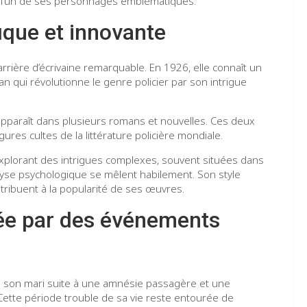
u l’un de ses personnages emblématiques.
fique et innovante
rrière d’écrivaine remarquable. En 1926, elle connaît un
an qui révolutionne le genre policier par son intrigue
 apparaît dans plusieurs romans et nouvelles. Ces deux
res cultes de la littérature policière mondiale.
xplorant des intrigues complexes, souvent situées dans
alyse psychologique se mêlent habilement. Son style
tribuent à la popularité de ses œuvres.
ée par des événements
te son mari suite à une amnésie passagère et une
. Cette période trouble de sa vie reste entourée de