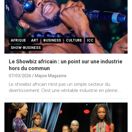
AFRIQUE
ART
BUSINESS
CULTURE
ICC
SHOW-BUSINESS
Le Showbiz africain : un point sur une industrie
hors du commun
07/03/2026
Majoie Magazine
Le showbiz africain n’est pas un simple secteur du
divertissement. C’est une véritable industrie en pleine…