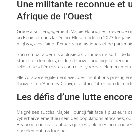
Une militante reconnue et 
Afrique de l’Ouest
Grâce à son engagement, Majoie Houndji est devenue une
au Bénin et dans la région. Elle a fondé en 2023 l’organi
migbↄ », avec l’aide d’experts linguistiques et de partena
Son combat a permis à plusieurs victimes de sortir de la
stages et d’emplois, et de retrouver une dignité perdue
telles que « Féministes contre le cyberharcèlement » et 
Elle collabore également avec des institutions prestigi
l’Université d’Abomey-Calavi, et a attiré l’attention de m
Les défis d’une lutte enco
Malgré ses succès, Majoie Houndji fait face à plusieurs 
cyberharcèlement au sein des populations africaines, o
Beaucoup ne réalisent pas que les violences numérique
harcèlement traditionnel.