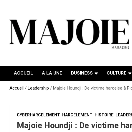
Aller
au
contenu
ACCUEIL
À LA UNE
BUSINESS
CULTURE
Accueil
Leadership
Majoie Houndji : De victime harcelée à Pi
CYBERHARCELEMENT
HARCELEMENT
HISTOIRE
LEADER
Majoie Houndji : De victime har