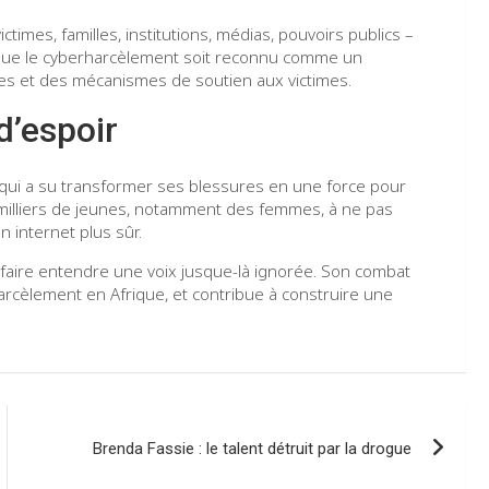
times, familles, institutions, médias, pouvoirs publics –
ur que le cyberharcèlement soit reconnu comme un
ées et des mécanismes de soutien aux victimes.
d’espoir
e qui a su transformer ses blessures en une force pour
 milliers de jeunes, notamment des femmes, à ne pas
 internet plus sûr.
é à faire entendre une voix jusque-là ignorée. Son combat
arcèlement en Afrique, et contribue à construire une
Brenda Fassie : le talent détruit par la drogue