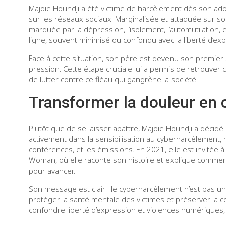
Majoie Houndji a été victime de harcèlement dès son ad
sur les réseaux sociaux. Marginalisée et attaquée sur son
marquée par la dépression, l’isolement, l’automutilatio
ligne, souvent minimisé ou confondu avec la liberté d’exp
Face à cette situation, son père est devenu son premier s
pression. Cette étape cruciale lui a permis de retrouver
de lutter contre ce fléau qui gangrène la société.
Transformer la douleur en 
Plutôt que de se laisser abattre, Majoie Houndji a décidé
activement dans la sensibilisation au cyberharcèlement, m
conférences, et les émissions. En 2021, elle est invitée
Woman, où elle raconte son histoire et explique comm
pour avancer.
Son message est clair : le cyberharcèlement n’est pas une 
protéger la santé mentale des victimes et préserver la co
confondre liberté d’expression et violences numériques,